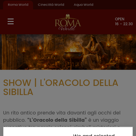
Roma World
Cinecittà World
Aqua World
OPEN
16 - 22.30
SHOW | L'ORACOLO DELLA
SIBILLA
Un rito antico prende vita davanti agli occhi del
pubblico.
“L’Oracolo della Sibilla”
è un viaggio
evocativo tra parole solenni, simboli misteriosi e
silenzi carichi di significato. In uno spazio che