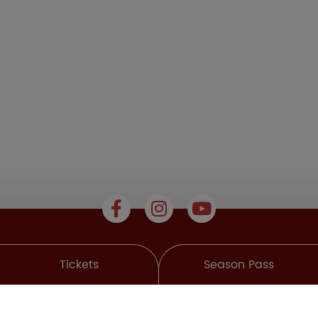
Tickets
Season Pass
About us
Reserved Area
Our Partners
Park Regulation
Terms & Conditions
Privacy Policy
Cookie Policy
Contact us