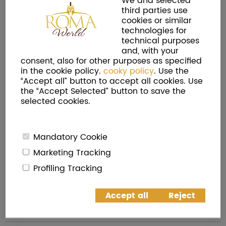
We and selected
third parties use
richiama templi dimenticati e fuochi rituali, una
cookies or similar
figura enigmatica si fa tramite di voci lontane, di
technologies for
presagi appena sussurrati.
technical purposes
and, with your
Ogni sguardo, ogni nome pronunciato diventa parte
consent, also for other purposes as specified
di un disegno più grande, che si rivela solo in
in the cookie policy.
cooky policy
. Use the
“Accept all” button to accept all cookies. Use
frammenti. Nulla è certo, tutto è possibile.
the “Accept Selected” button to save the
selected cookies.
Uno spettacolo immersivo e suggestivo che
accende l’immaginazione e lascia il pubblico con
una domanda sospesa: e se il destino stesse già
Mandatory Cookie
parlando?
Marketing Tracking
Profiling Tracking
BUY
Accept all
Reject
SHARE