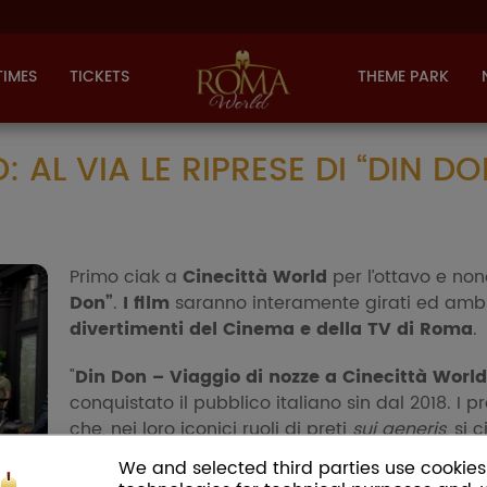
TIMES
TICKETS
THEME PARK
 AL VIA LE RIPRESE DI “DIN D
Primo ciak a
Cinecittà World
per l’ottavo e nono
Don”
.
I film
saranno interamente girati ed ambi
divertimenti del Cinema e della TV di Roma
.
"
Din Don – Viaggio di nozze a Cinecittà World
conquistato il pubblico italiano sin dal 2018. I 
che, nei loro iconici ruoli di preti
sui generis
, si 
parco divertimenti del Cinema più famoso d'Itali
We and selected third parties use cookies 
Spaesati
” invece i nostri eroi si ritoveranno, d