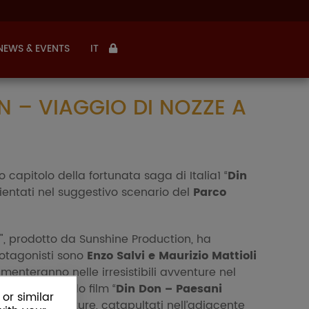
NEWS & EVENTS
IT
ON – VIAGGIO DI NOZZE A
 capitolo della fortunata saga di Italia1 “
Din
entati nel suggestivo scenario del
Parco
", prodotto da Sunshine Production, ha
protagonisti sono
Enzo Salvi e Maurizio Mattioli
cimenteranno nelle irresistibili avventure nel
a. Nel secondo film “
Din Don – Paesani
or similar
opo mille avventure, catapultati nell’adiacente