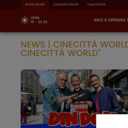
Roma World
Cinecittà World
Aqua World
OPEN
INFO & OPENING 
16 - 22.30
NEWS | CINECITTÀ WORLD:
CINECITTÀ WORLD”