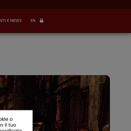
NTI E NEWS
EN
okie o
n il tuo
pecificato