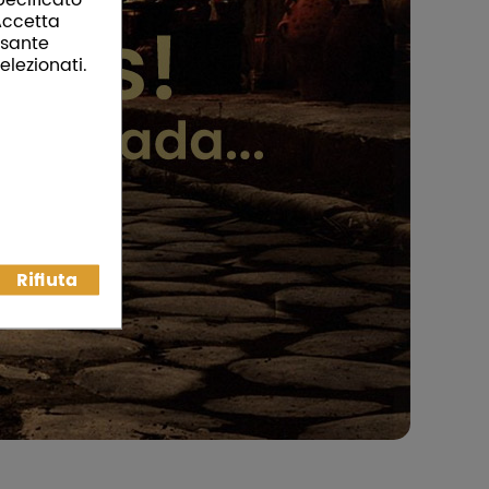
“Accetta
ulsante
elezionati.
Rifiuta