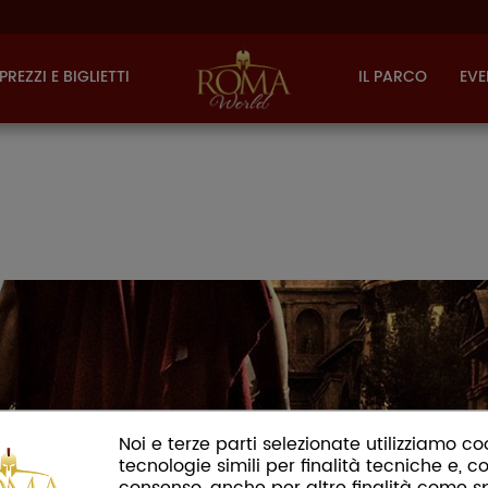
PREZZI E BIGLIETTI
IL PARCO
EVE
Noi e terze parti selezionate utilizziamo co
tecnologie simili per finalità tecniche e, co
consenso, anche per altre finalità come s