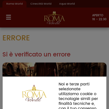
Roma World
Cinecittà World
Aqua World
APERTO
16 - 22.30
ERRORE
Si è verificato un errore
Noi e terze parti
selezionate
utilizziamo cookie o
tecnologie simili per
finalità tecniche e,
con il tuo consenso,