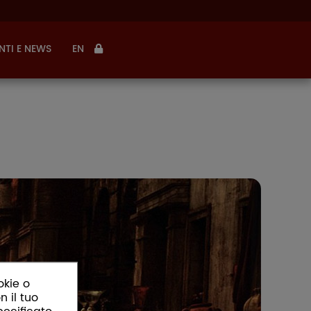
NTI E NEWS
EN
okie o
n il tuo