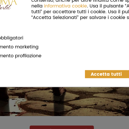
consenso, anche per altre finalità come s
nella
informativa cookie
. Usa il pulsante 
tutti” per accettare tutti i cookie. Usa il p
“Accetta Selezionati” per salvare i cookie s
bbligatori
mento marketing
mento profilazione
Accetta tutti