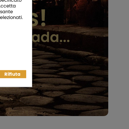
pecificato
“Accetta
ulsante
elezionati.
Rifiuta