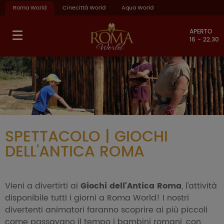
Roma World
Cinecittà World
Aqua World
APERTO
16 - 22.30
SPETTACOLO | GIOCHI
DELL'ANTICA ROMA
Vieni a divertirti ai
Giochi dell'Antica Roma
, l'attività
disponibile tutti i giorni a Roma World! I nostri
divertenti animatori faranno scoprire ai più piccoli
come passavano il tempo i bambini romani, con