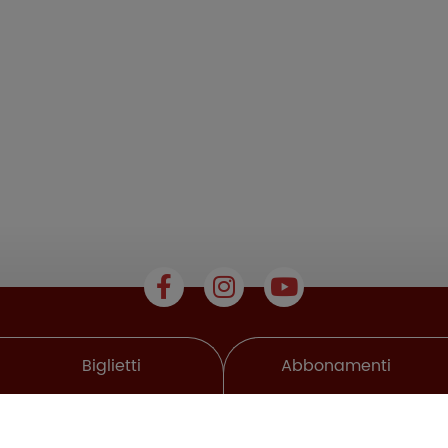
Biglietti
Abbonamenti
Chi siamo
Lo Shop del Cinema
Area Riservata
Media kit
Partner
Regolamento
Condizioni
Privacy
Cookie Policy
Lavora con noi
Contattaci
Credits