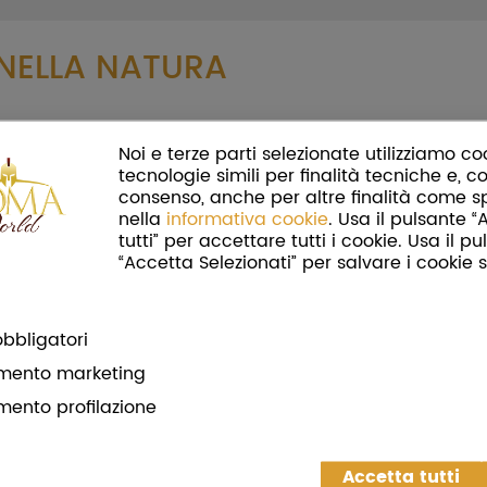
 NELLA NATURA
 Romana
o sotto l’ombra del
boschetto di sughere
cent
Noi e terze parti selezionate utilizziamo co
rco che ti circonda scoprendo sughere, ginestre, mirti, a
tecnologie simili per finalità tecniche e, co
del bosco
fino
all’
accampamento segreto dei Barbari
.
consenso, anche per altre finalità come s
nella
informativa cookie
. Usa il pulsante 
tutti” per accettare tutti i cookie. Usa il p
“Accetta Selezionati” per salvare i cookie s
ACQUISTA
CONDIVIDI
bbligatori
mento marketing
mento profilazione
uti
Accetta tutti