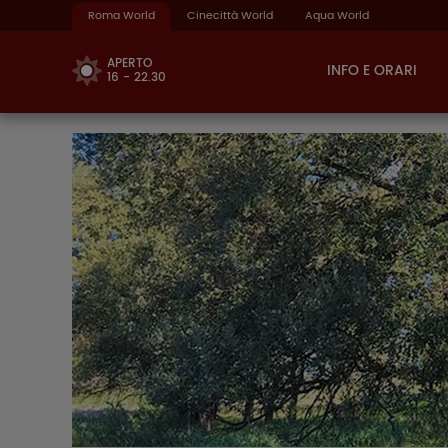
Roma World
Cinecittà World
Aqua World
APERTO
INFO E ORARI
16 - 22.30