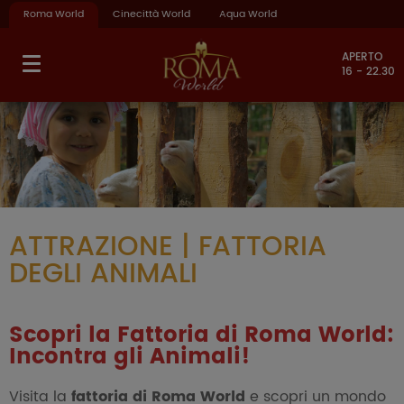
Roma World
Cinecittà World
Aqua World
APERTO
16 - 22.30
ATTRAZIONE | FATTORIA
DEGLI ANIMALI
Scopri la Fattoria di Roma World:
Incontra gli Animali!
Visita la
fattoria di Roma World
e scopri un mondo