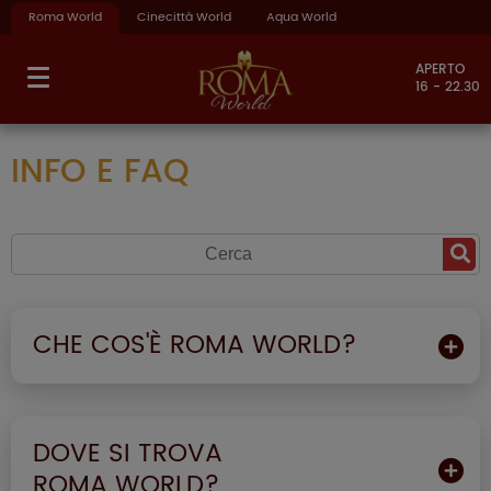
Roma World
Cinecittà World
Aqua World
APERTO
16 - 22.30
INFO E FAQ
CHE COS'È ROMA WORLD?
DOVE SI TROVA
ROMA WORLD?