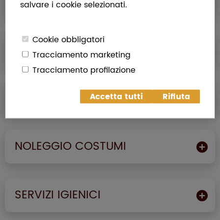
PIOVE?
salvare i cookie selezionati.
Cookie obbligatori
SERVIZIO ACCOGLIENZA
Tracciamento marketing
Tracciamento profilazione
FUMO E TABACCHI
Accetta tutti
Rifiuta
NOLEGGIO COSTUMI
SERVIZI IGIENICI