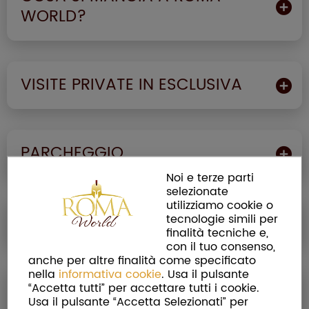
WORLD?
VISITE PRIVATE IN ESCLUSIVA
PARCHEGGIO
Noi e terze parti
selezionate
utilizziamo cookie o
SERVIZIO NAVETTA
tecnologie simili per
finalità tecniche e,
con il tuo consenso,
anche per altre finalità come specificato
nella
informativa cookie
. Usa il pulsante
COSA SUCCEDE QUANDO
“Accetta tutti” per accettare tutti i cookie.
Usa il pulsante “Accetta Selezionati” per