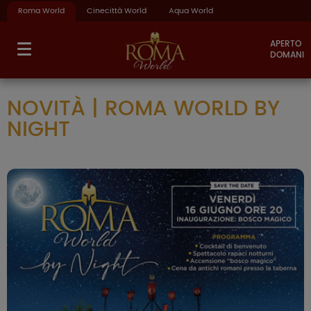
Roma World
Cinecittà World
Aqua World
APERTO
DOMANI
NOVITÀ | ROMA WORLD BY
NIGHT