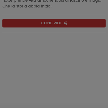
notte prende vita arricchendosi di fascino e magia.
Che la storia abbia inizio!
CONDIVIDI