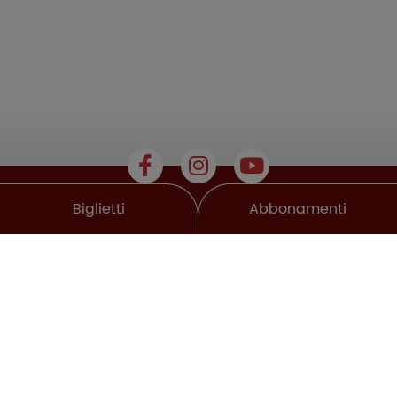
Biglietti
Abbonamenti
Chi siamo
Lo Shop del Cinema
Area Riservata
Media kit
Partner
Regolamento
Condizioni
Privacy
Cookie Policy
Lavora con noi
Contattaci
Credits
ROMA WORLD Via Irina Alberti, snc (Castel Romano) ROMA