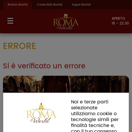
Roma World
Cinecittà World
Aqua World
APERTO
16 - 22.30
ERRORE
Si è verificato un errore
Noi e terze parti
selezionate
utilizziamo cookie o
tecnologie simili per
finalità tecniche e,
con il tuo consenso,