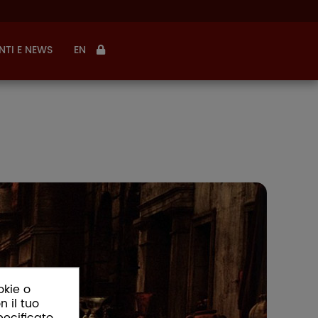
NTI E NEWS
EN
okie o
n il tuo
pecificato