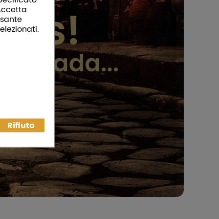
“Accetta
ulsante
elezionati.
Rifiuta