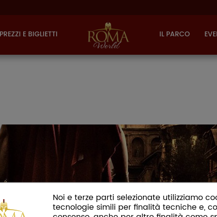
PREZZI E BIGLIETTI
IL PARCO
EVE
Noi e terze parti selezionate utilizziamo co
tecnologie simili per finalità tecniche e, co
consenso, anche per altre finalità come s