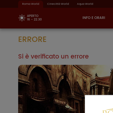
Roma World
Cinecittà World
Aqua World
APERTO
INFO E ORARI
16 - 22.30
ERRORE
Si è verificato un errore