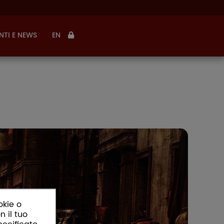
NTI E NEWS
EN
okie o
n il tuo