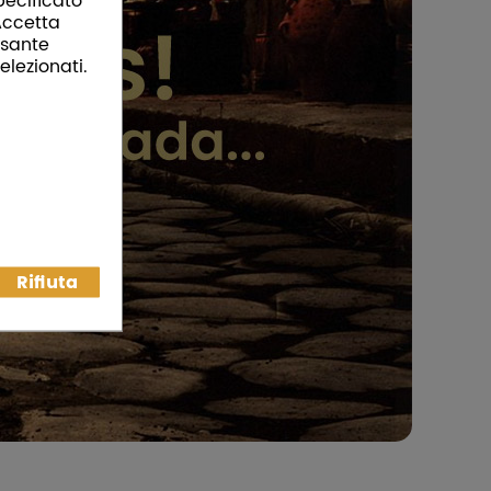
pecificato
“Accetta
ulsante
elezionati.
Rifiuta