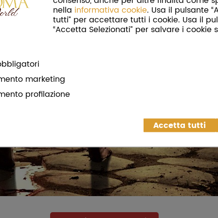
consenso, anche per altre finalità come s
nella
informativa cookie
. Usa il pulsante 
tutti” per accettare tutti i cookie. Usa il p
“Accetta Selezionati” per salvare i cookie s
bbligatori
mento marketing
mento profilazione
Accetta tutti