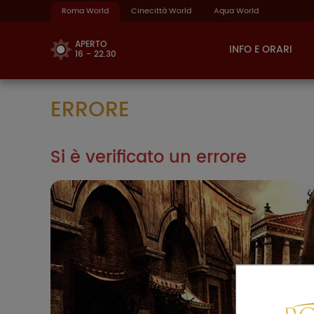
Roma World
Cinecittà World
Aqua World
APERTO
INFO E ORARI
16 - 22.30
ERRORE
Si è verificato un errore