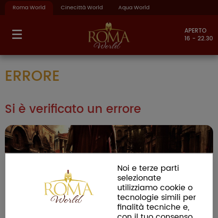
Roma World
Cinecittà World
Aqua World
APERTO
16 - 22.30
ERRORE
Si è verificato un errore
Noi e terze parti
selezionate
utilizziamo cookie o
tecnologie simili per
finalità tecniche e,
con il tuo consenso,