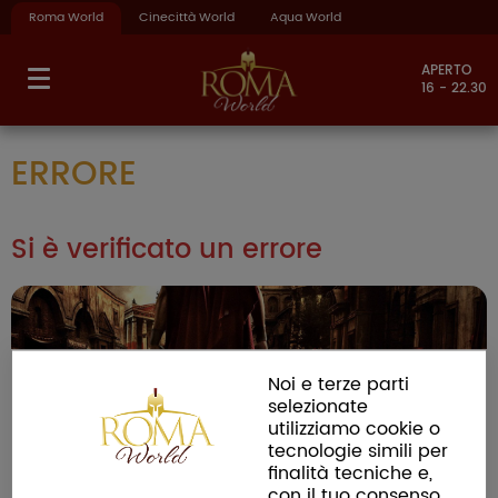
Roma World
Cinecittà World
Aqua World
APERTO
16 - 22.30
ERRORE
Si è verificato un errore
Noi e terze parti
selezionate
utilizziamo cookie o
tecnologie simili per
finalità tecniche e,
con il tuo consenso,